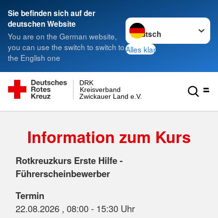
Sie befinden sich auf der
Sprache wechseln zu
deutschen Website
You are on the German website,
you can use the switch to switch to
Alles klar
the English one
DRK
Kreisverband
Zwickauer Land e.V.
Information zum Kurs
Rotkreuzkurs Erste Hilfe -
Führerscheinbewerber
Termin
22.08.2026 , 08:00 - 15:30 Uhr