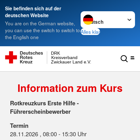
Sie befinden sich auf der
Sprache wechseln zu
deutschen Website
You are on the German website,
you can use the switch to switch to
Alles klar
the English one
DRK
Kreisverband
Zwickauer Land e.V.
Information zum Kurs
Rotkreuzkurs Erste Hilfe -
Führerscheinbewerber
Termin
28.11.2026 , 08:00 - 15:30 Uhr