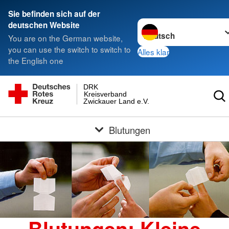
Sie befinden sich auf der
Sprache wechseln zu
deutschen Website
You are on the German website,
you can use the switch to switch to
Alles klar
the English one
DRK
Kreisverband
Zwickauer Land e.V.
Blutungen
Blutungen: Kleine