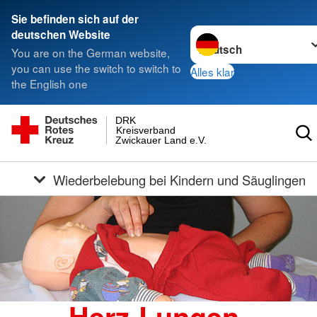
Sie befinden sich auf der
Sprache wechseln zu
deutschen Website
You are on the German website,
you can use the switch to switch to
Alles klar
the English one
DRK
Kreisverband
Zwickauer Land e.V.
Wiederbelebung bei Kindern und Säuglingen
Herz-Lungen-