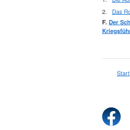
Das Ro
F.
Der Sch
Kriegsfüh
Start