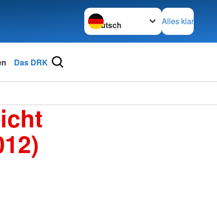
Sprache wechseln zu
Alles klar
en
Das DRK
icht
012)