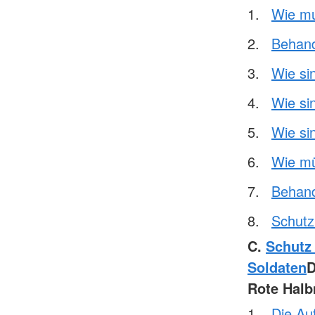
Wie mu
Behand
Wie si
Wie si
Wie si
Wie mü
Behand
Schutz 
C.
Schutz
Soldaten
Rote Hal
Die Au