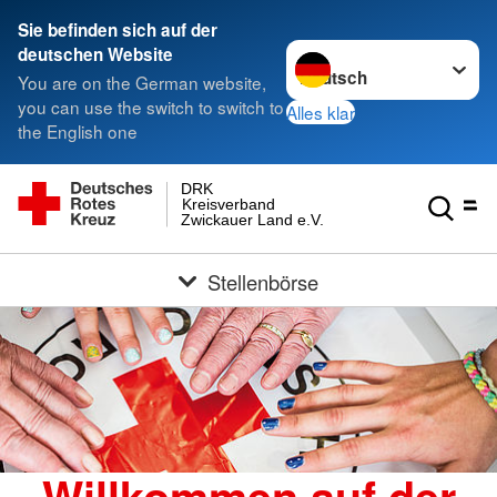
Sie befinden sich auf der
Sprache wechseln zu
deutschen Website
You are on the German website,
you can use the switch to switch to
Alles klar
the English one
DRK
Kreisverband
Zwickauer Land e.V.
Stellenbörse
Willkommen auf der