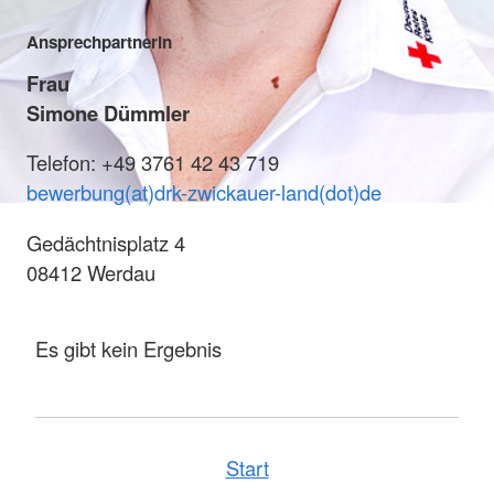
Ansprechpartnerin
Frau
Simone Dümmler
Telefon: +49 3761 42 43 719
bewerbung(at)drk-zwickauer-land(dot)de
Gedächtnisplatz 4
08412 Werdau
Es gibt kein Ergebnis
Start